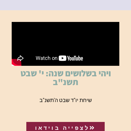
ויהי בשלושים שנה: י' שבט
תשנ"ב
שיחת יו"ד שבט ה'תשנ"ב
לצפייה בוידאו