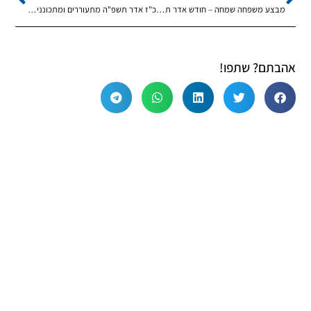
מבצע משפחה שמחה – חודש אדר תשפ"ה
כ"ז אדר תשפ"ה מתעוררים ומתכוננים לקראת יום הבהיר י"א ניסן
אהבתם? שתפו!