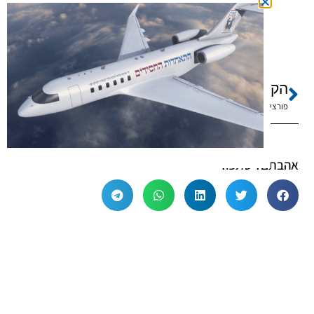
הקודם
הבא
פורצים את גדרי הגלות
30 שנה מכ"ז אדר
אהבתם? שתפו!