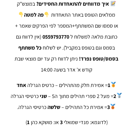
איך מדווחים להתאחדות החסידים?
במוצש"ק
ממלאים הטופס באתר התאחדות
פה למטה
או סמסו שם המשתתף+המספר לפי הפרקים שאמר +
כתובת מלאה למשלוח ל
0559793770
(אין לדווח גם
בסמס וגם בטופס במקביל). יש לשלוח
כל משתתף
בסמס/טופס נפרד!
ניתן לדווח רק עד יום מוצאי שבת
קודש א' אדר בשעה 14:00
1
= אמירת חלק מהתהילים – כרטיס הגרלה
אחד
2
= מעל 2 ספרי תהילים מתוך ה5 –
שני
כרטיסי הגרלה
3
= אמירת ‏כל התהילים –
שלשה
כרטיסי הגרלה.
(לדוגמא: מנדי שמואלי
3
או: מושקא כהן
1
)