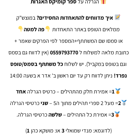
הגרלה על
ספר קומיקס האגרות
איך מדווחים להתאחדות החסידים?
במוצש"ק
ממלאים הטופס באתר התאחדות
פה למטה
או סמסו שם המשתתף+המספר לפי הפרקים שאמר +
כתובת מלאה למשלוח ל
0559793770
(אין לדווח גם בסמס
וגם בטופס במקביל). יש לשלוח
כל משתתף בסמס/טופס
נפרד!
ניתן לדווח רק עד יום ראשון ב' אדר א בשעה 14:00
1
= אמירת חלק מהתהילים – כרטיס הגרלה
אחד
2
= מעל 2 ספרי תהילים מתוך ה5 –
שני
כרטיסי הגרלה
3
= אמירת ‏כל התהילים –
שלשה
כרטיסי הגרלה.
(לדוגמא: מנדי שמואלי
3
או: מושקא כהן
1
)