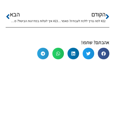
הקודם
הבא
#22 למה צריך ללכת לעבודה? מאמר מתומצת מהרבי פרשת ויקהל. הרב נחמיה גרייזמן ●ד"ה ויקהל משה תשי"ב
#23 איך לעלות במדרגות הביטול? מאמר מתומצת מהרבי פרשת פקודי. הרב נחמיה גרייזמן ●ד"ה אלה פקודי תש"כ
אהבתם? שתפו!