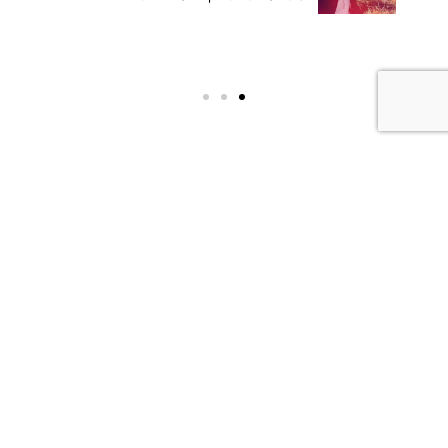
רוצה להיות מעודכן?
אם גם אתה רוצה לחיות את השליחות העכשווית, לחזק את
ההתקשרות לרבי, להשקיע במשפחה ובחינוך הילדים
ולהתעדכן בפעילויות – הירשם לניוזלטר שלנו.