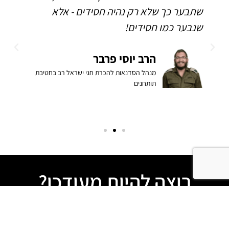
שתבער כך שלא רק נהיה חסידים - אלא
ו
שנבער כמו חסידים!
ה
ב
הרב יוסי פרבר
מנהל הסדנאות להכרת חגי ישראל רב בחטיבת
תותחנים
רוצה להיות מעודכן?
אם גם אתה רוצה לחיות את השליחות העכשווית, לחזק את
ההתקשרות לרבי, להשקיע במשפחה ובחינוך הילדים