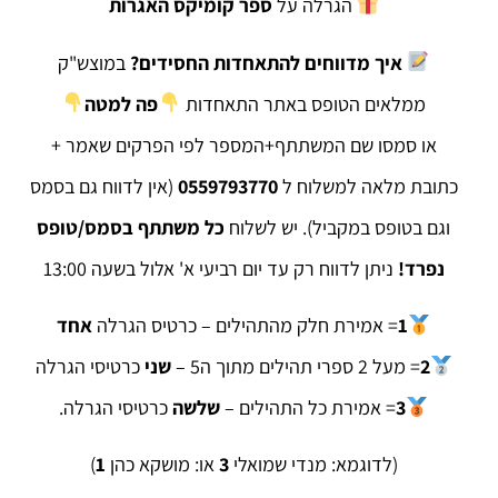
הגרלה על
ספר קומיקס האגרות
איך מדווחים להתאחדות החסידים?
במוצש"ק
ממלאים הטופס באתר התאחדות
פה למטה
או סמסו שם המשתתף+המספר לפי הפרקים שאמר +
כתובת מלאה למשלוח ל
0559793770
(אין לדווח גם בסמס
וגם בטופס במקביל). יש לשלוח
כל משתתף בסמס/טופס
נפרד!
ניתן לדווח רק עד יום רביעי א' אלול בשעה 13:00
1
= אמירת חלק מהתהילים – כרטיס הגרלה
אחד
2
= מעל 2 ספרי תהילים מתוך ה5 –
שני
כרטיסי הגרלה
3
= אמירת ‏כל התהילים –
שלשה
כרטיסי הגרלה.
(לדוגמא: מנדי שמואלי
3
או: מושקא כהן
1
)