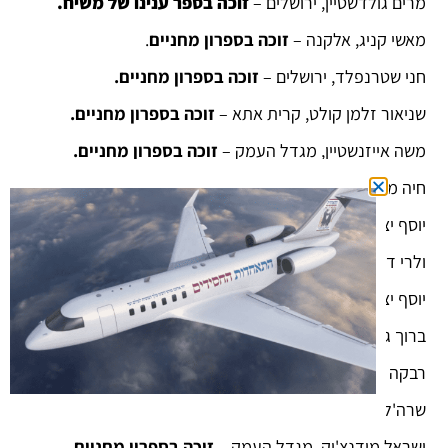
מרים גולדשטיין, ירושלים –
זוכה בספר ענינו של משיח
.
מאשי קניג, אלקנה –
זוכה בספרון מחניים
.
חני שטרנפלד, ירושלים –
זוכה בספרון מחניים.
שניאור זלמן קולט, קרית אתא –
זוכה בספרון מחניים.
משה אייזנשטיין, מגדל העמק –
זוכה בספרון מחניים.
חיה מושקא ווילשנסקי, צפת –
זוכה בספרון מחניים
.
יוסף יצחק קאיקוב, נחלת הר חב"ד-
זוכה בספרון מחניים.
ולרי דוד יהודה ניקיטין –
זוכה בספרון מחניים.
יוסף יצחק לוי, צפת-
זוכה בספרון מחניים.
ברוך גוטליב, חדרה –
זוכה בספרון מחניים
.
רבקה שובל, צפת –
זוכה בספרון מחניים.
שרה'לה צינאמון, ביתר עילית –
זוכה בספרון מחניים.
ישראל מידנצ'יק, מגדל העמק –
זוכה בספרון מחניים.