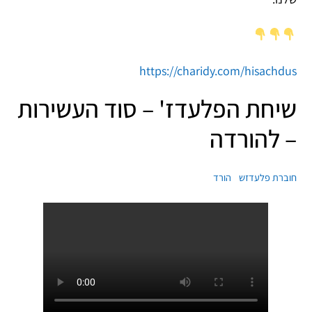
https://charidy.com/hisachdus
שיחת הפלעדז' – סוד העשירות
– להורדה
חוברת פלעדזש
הורד