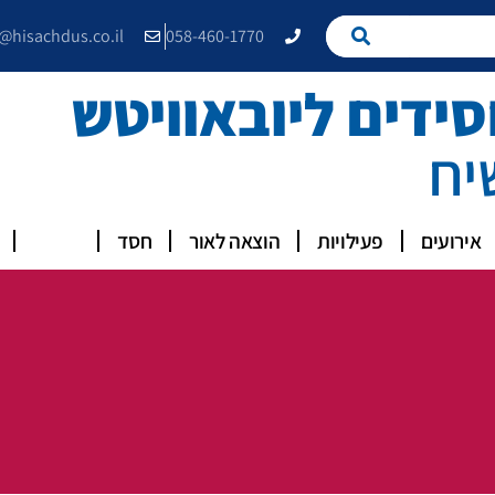
e@hisachdus.co.il
058-460-1770
דים ליובאוויטש
יח
אירועים
פעילויות
הוצאה לאור
חסד
מנויים