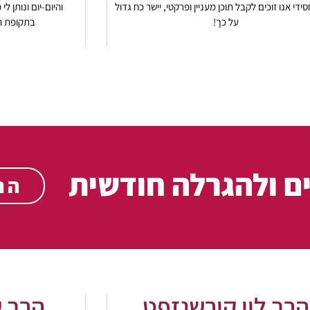
ידי אנו זוכים לקבל תוכן מעניין ופרקטי, יישר כח גדול
והיום-יום ונותן 
על כך!
בתקופת הק
ם
ולהגרלה חודשית
הר
הרב לוי קירשנזפט
הרב ש