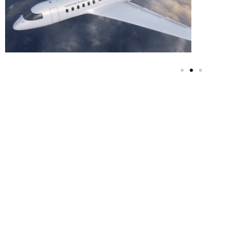
שליח הרבי שליט"א
מה"מ ומנהל בית חב"ד
תלם ואדורה בגזרת הר
חברון