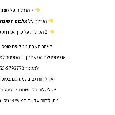
3 הגרלות על
100 ₪
הגרלה על
אלבום חשיבה 
2 הגרלות על כרך
אגרות ק
לאחר השבת ממלאים טופס 
החיות שהתאחדות
או סמסו שם המשתתף + המספר לפי
מלבה בי ובחברים 
שרואים במוחש) 
למספר 055-9793770
ההתקשרות לרבי ו
(אין לדווח גם בסמס וגם בטופ
החיים החסידיים
יש לשלוח כל משתתף בסמס/טו
ובשליחות
ניתן לדווח עד יום חמישי א' ניסן בשעה
הרב 
ששון