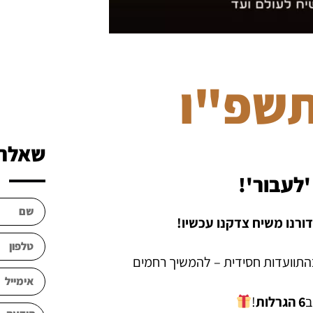
תשפ"ו
שאלה?
'לעבור'!
ורנו משיח צדקנו עכשיו!
תוועדות חסידית – להמשיך רחמים
ב
6 הגרלות
!