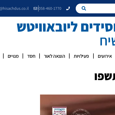
e@hisachdus.co.il
058-460-1770
דים ליובאוויטש
יח
אירועים
פעילויות
הוצאה לאור
חסד
מנויים
שפו