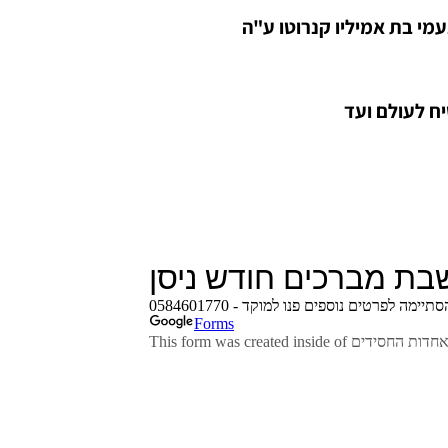
בי שליט"א
מי בת אמיליו קנרוטו ע"ה
נהל בית חב"ד
ורה בגזרת הר
יח לעולם ועד