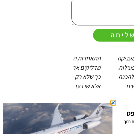
ליחה
דות החסידים
החיות שהתאחדות החסידים
קים את האש, שתבער
מלבה בי ובחברים שלי (כפי
א רק נהיה חסידים -
שרואים במוחש) מאירה את
נבער כמו חסידים!
ההתקשרות לרבי ואת כל
החיים החסידיים במשפחה
הרב יוסי פרבר
ובשליחות
מנהל הסדנאות להכרת
חגי ישראל רב בחטיבת
הרב שמואל
תותחנים
ששון