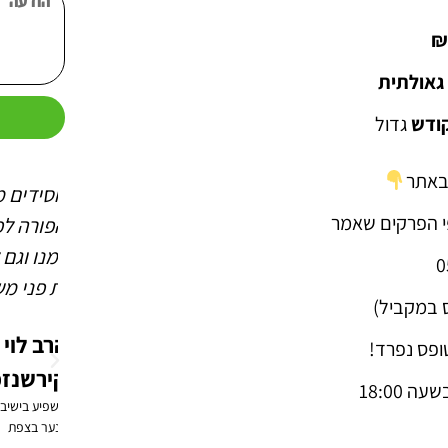
גאולתית
ש
ודש
גדול
באתר
 החסידים
התאחדות החסידים מעניקה
התאח
 הפרקים שאמר
שלי (כפי
לנו את הכח הפורה לפעילות
מדלי
מאירה את
גם בשביל עצמנו וגם להכנת
כך של
את כל
העולם לקבלת פני משיח
אלא ש
ס במקביל)
 במשפחה
הרב לוי
פס נפרד!
קירשנזפט
 18:00
שמואל
משפיע בישיבת חנוך
לנער בצפת