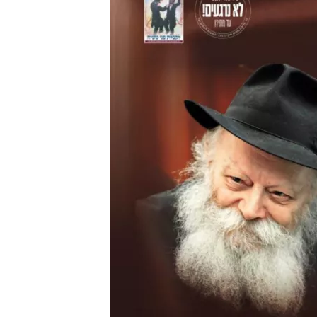
מצט
למשפח
ומשתת