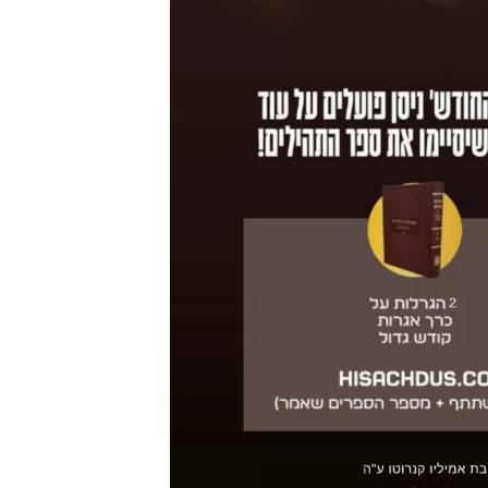
טיסה 
ה