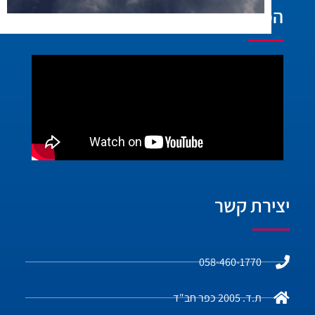
הפעילות בוידאו:
יצירת קשר
058-460-1770
ת.ד. 2005 כפר חב"ד