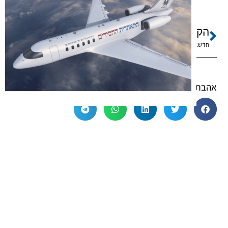
הקודם
הבא
חדש: הקהל איד לחודש שבט
מנצחים בהקהל
אהבתם? שתפו!