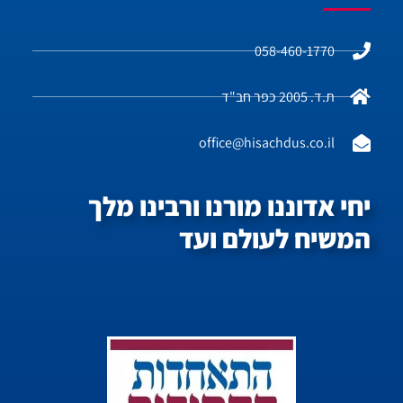
058-460-1770
ת.ד. 2005 כפר חב"ד
office@hisachdus.co.il
יחי אדוננו מורנו ורבינו מלך
המשיח לעולם ועד