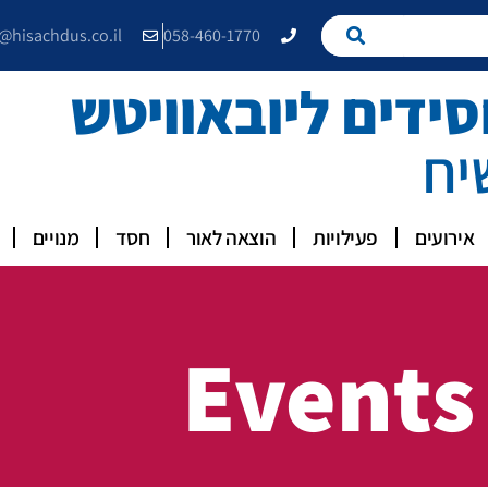
e@hisachdus.co.il
058-460-1770
דים ליובאוויטש
יח
אירועים
פעילויות
הוצאה לאור
חסד
מנויים
Events 