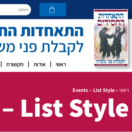
התאחדות החסי
לקבלת פני מש
ראשי
אודות
תקשורת
ראשי
»
Events – List Style
– List Style