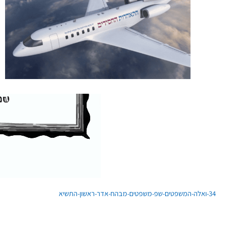
34-ואלה-המשפטים-שפ-משפטים-מבהח-אדר-ראשון-התשיא