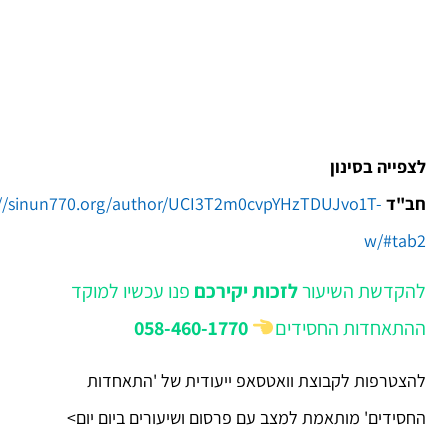
לצפייה בסינון
חב"ד
://sinun770.org/author/UCI3T2m0cvpYHzTDUJvo1T-
w/#tab2
להקדשת השיעור
לזכות יקירכם
פנו עכשיו למוקד
ההתאחדות החסידים
058-460-1770
להצטרפות לקבוצת וואטסאפ ייעודית של 'התאחדות
החסידים' מותאמת למצב עם פרסום ושיעורים ביום יום>