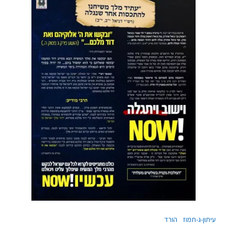
עיתון-ג-תמוז
הורד