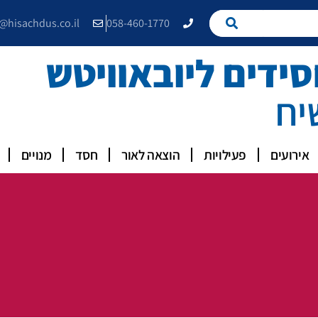
e@hisachdus.co.il
058-460-1770
דים ליובאוויטש
יח
אירועים
פעילויות
הוצאה לאור
חסד
מנויים