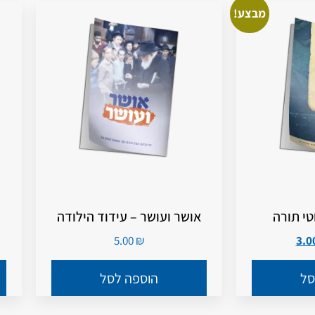
מבצע!
טי תורה
אושר ועושר – עידוד הילודה
5.00
₪
סל
הוספה לסל