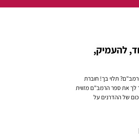
ד, להעמיק,
רמב"ם? תלוי בך! חוברת
לך את ספר הרמב"ם מזווית
כום של ההדרנים על