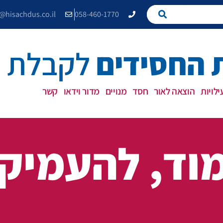
e@hisachdus.co.il
058-460-1770
החסידים
לקבלת פ
לויות
הוצאה לאור
חסד
מנויים
מדור וידאו
קשר
וד, להעמיק,