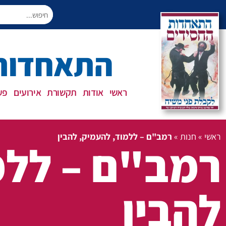
התאחדות 
ראשי
אודות
תקשורת
אירועים
פעי
ראשי
»
חנות
»
רמב"ם – ללמוד, להעמיק, להבין
רמב"ם – ללמ
להבין