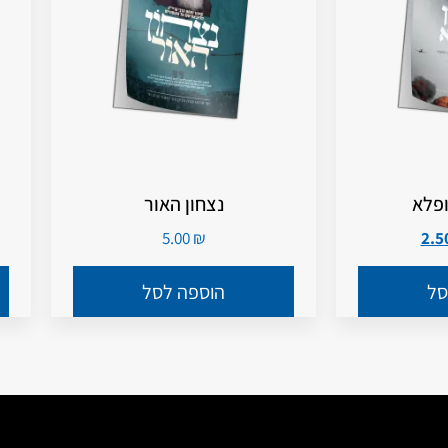
ופלא
נצחון האור
5.00
₪
סל
הוספה לסל