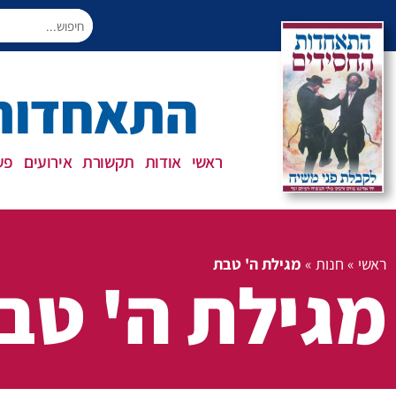
התאחדות 
ראשי
אודות
תקשורת
אירועים
פעי
ראשי
»
חנות
»
מגילת ה' טבת
מגילת ה' טב