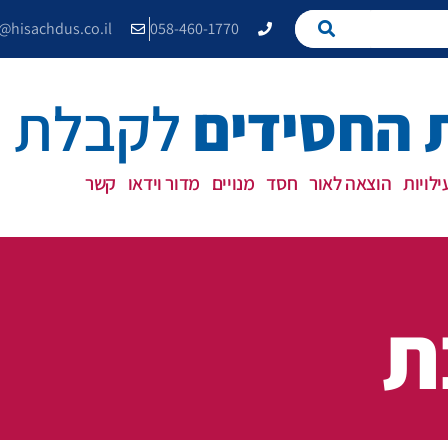
e@hisachdus.co.il
058-460-1770
החסידים
לקבלת פ
לויות
הוצאה לאור
חסד
מנויים
מדור וידאו
קשר
ת