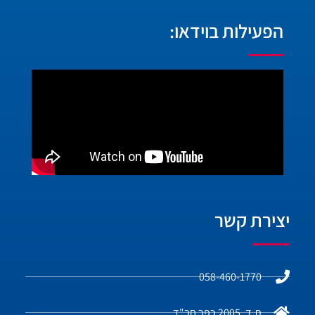
הפעילות בוידאו:
יצירת קשר
058-460-1770
ת.ד. 2005 כפר חב"ד