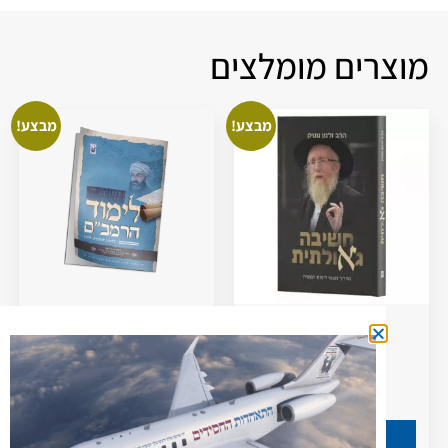
מוצרים מומלצים
מבצע!
מבצע!
חשיבה גאולתית
רמב"ם – ללמוד, להעמיק,
להבין
80.00
₪
88.00
₪
3.00
₪
5.00
₪
הוספה לסל
הוספה לסל