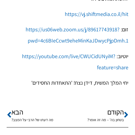
https://vj.shiftmedia.co.il/hit
זום:
https://us06web.zoom.us/j/89617743918?
pwd=4c6BIeCcwt9eheMinKaJDwycPjpDmh.1
יוטיוב:
https://youtube.com/live/CWUCidUNyiM?
feature=share
יחי המלך המשיח, דידן נצח! 'התאחדות החסידים'
הקודם
הבא
בטחון בה' – מה זה אומר?
מה דעתו של הרבי על המצב?