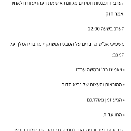
הערב: התכנסות חסידים מקוונת איש את רעהו יעזורו ולאחיו
יאמר חזק
הערב בשעה 22:00
משפיעי אנ"ש מדברים על המבט המשתקף מדברי המלך על
המצב:
• ויאמינו בה' ובמשה עבדו
• ההוראות והעצות של נביא הדור
• הגיע זמן גאולתכם
• התוועדות
הרב עופר מיודובניק, הרב נחמיה גרייזמן, הרב שלום דובער