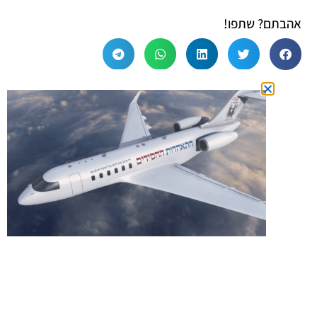
אהבתם? שתפו!