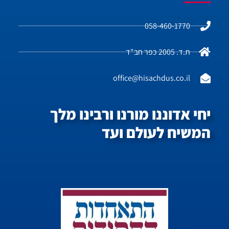
058-460-1770
ת.ד. 2005 כפר חב"ד
office@hisachdus.co.il
יחי אדוננו מורנו ורבינו מלך
המשיח לעולם ועד