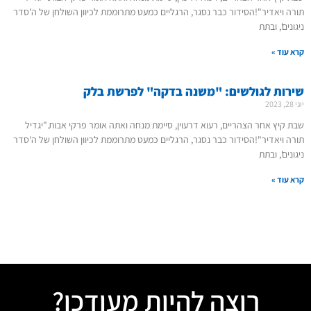
תורה ויאדיר"!הסידור כבר נסגר, הרגליים כמעט מתרוממת לכיוון השולחן של ה'סדר
ניגונים', ובתת
קרא עוד »
שירות לגולשים: "משנה בדקה" לפרשת בלק
יוני 28, 2023
שבת קיץ אחר הצהריים, רעוא דרעוין, סיימת מנחה ואתה אומר פרקי אבות."יגדיל
תורה ויאדיר"!הסידור כבר נסגר, הרגליים כמעט מתרוממת לכיוון השולחן של ה'סדר
ניגונים', ובתת
קרא עוד »
רוצה להיות מעודכן?