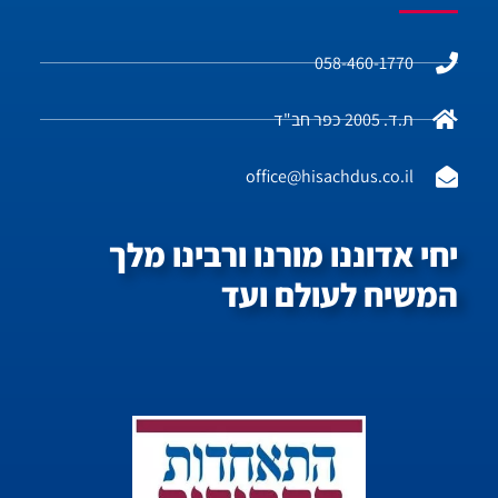
058-460-1770
ת.ד. 2005 כפר חב"ד
office@hisachdus.co.il
יחי אדוננו מורנו ורבינו מלך
המשיח לעולם ועד