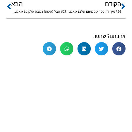
הקודם
הבא
#26 איך להיפטר מטמטום הלב? מאמר מתומצת מהרבי פרשת שמיני.הרב נחמיה גרייזמן ●ד"ה לפיכך נקראו תשט"ז
#27 אבל (איפה) נמצא אלקים? מאמר מתומצת מהרבי פרשת תזריע. הרב נחמיה גרייזמן ●ד"ה אישה כי תזריע תשכ"ה
אהבתם? שתפו!