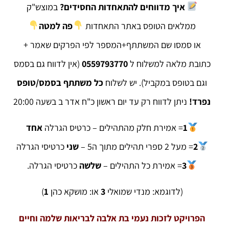
איך מדווחים להתאחדות החסידים?
במוצש"ק
ממלאים הטופס באתר התאחדות
פה למטה
או סמסו שם המשתתף+המספר לפי הפרקים שאמר +
כתובת מלאה למשלוח ל
0559793770
(אין לדווח גם בסמס
וגם בטופס במקביל). יש לשלוח
כל משתתף בסמס/טופס
נפרד!
ניתן לדווח רק עד יום ראשון כ"ח אדר ב בשעה 20:00
1
= אמירת חלק מהתהילים – כרטיס הגרלה
אחד
2
= מעל 2 ספרי תהילים מתוך ה5 –
שני
כרטיסי הגרלה
3
= אמירת ‏כל התהילים –
שלשה
כרטיסי הגרלה.
(לדוגמא: מנדי שמואלי
3
או: מושקא כהן
1
)
הפרויקט לזכות נעמי בת אלבה לבריאות שלמה וחיים