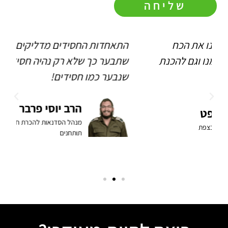
שליחה
התאחדות החסידים מדליקים את האש,
ה
שתבער כך שלא רק נהיה חסידים - אלא
ו
שנבער כמו חסידים!
ה
ב
הרב יוסי פרבר
מנהל הסדנאות להכרת חגי ישראל רב בחטיבת
תותחנים