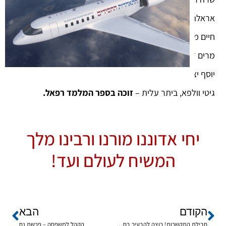
אראלה כהן, עמנואל –
זוכה בספר המלמד רפאל.
חיים משה קולטון, עמנואל –
זוכה בספר המלמד רפאל.
מרים דרוקמן,
זוכה בספר המלמד רפאל.
יוסף יצחק קרוטמן, רמלה –
זוכה בספר המלמד רפאל.
גיטי וולפא, ביתר עלית –
זוכה בספר המלמד רפאל.
יחי אדוננו מורנו ורבינו מלך
המשיח לעולם ועד!
הקודם
הבא
חבילת התקשרות! רוצה להבעיר בחברים שלך את חום ההתקשרות?
הקהל למשפחה – פרשת נח