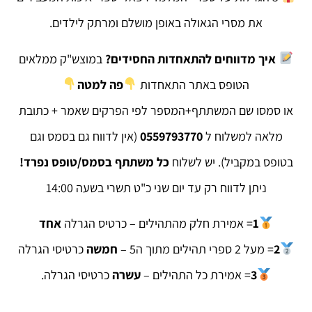
את מסרי הגאולה באופן מושלם ומרתק לילדים.
איך מדווחים להתאחדות החסידים?
במוצש"ק ממלאים
הטופס באתר התאחדות
פה למטה
או סמסו שם המשתתף+המספר לפי הפרקים שאמר + כתובת
מלאה למשלוח ל
0559793770
(אין לדווח גם בסמס וגם
בטופס במקביל). יש לשלוח
כל משתתף בסמס/טופס נפרד!
ניתן לדווח רק עד יום שני כ"ט תשרי בשעה 14:00
1
= אמירת חלק מהתהילים – כרטיס הגרלה
אחד
2
= מעל 2 ספרי תהילים מתוך ה5 –
חמשה
כרטיסי הגרלה
3
= אמירת ‏כל התהילים –
עשרה
כרטיסי הגרלה.