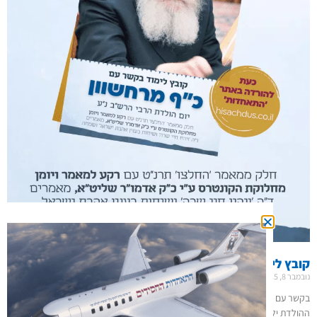
קובץ לימוד ליום הבהיר כ"ף חשון
נובמבר 8, 2025
בקשר עם הוראת הרבי "כדאי ונכון שבין הענינים שלומדים מתורתו של בעל יום
ההולדת ילמדו גם קונטרס החלצו" "ובפרט במאמריו של "ויהיו חיי שרה" כו'" מוגש