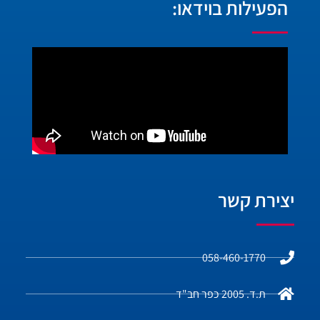
הפעילות בוידאו:
יצירת קשר
058-460-1770
ת.ד. 2005 כפר חב"ד