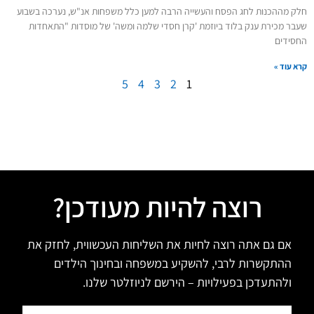
חלק מההכנות לחג הפסח והעשייה הרבה למען כלל משפחות אנ"ש, נערכה בשבוע
שעבר מכירת ענק בלוד ביוזמת 'קרן חסדי שלמה ומשה' של מוסדות "התאחדות
החסידים
קרא עוד »
5
4
3
2
1
רוצה להיות מעודכן?
אם גם אתה רוצה לחיות את השליחות העכשווית, לחזק את
ההתקשרות לרבי, להשקיע במשפחה ובחינוך הילדים
ולהתעדכן בפעילויות – הירשם לניוזלטר שלנו.