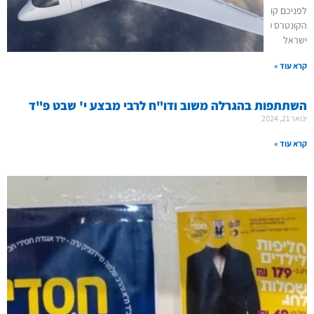
לפניכם קובץ לימוד ובו חלקים ממאמר 'החלצו' תרנ"ט עם רקע למאמר ויומן מחלוקת
הקונטרס ע"י כ"ק אדמו"ר שליט"א, מאמרים ד"ה 'ויהיו חיי שרה' ושיחות בענין אהבת
ישראל
קרא עוד »
השתתפות בהגרלה משוב ודו"ח לרבי מבצע י' שבט פ"ד
ינואר 21, 2024
קרא עוד »