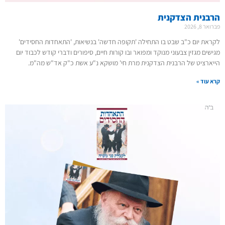
הרבנית הצדקנית
פברואר 8, 2026
לקראת יום כ"ב שבט בו התחילה 'תקופה חדשה' בנשיאות, 'התאחדות החסידים'
מגישים מגזין צבעוני מנוקד ומפואר ובו קורות חיים, סיפורים ודברי קודש לכבוד יום
הייארציט של הרבנית הצדקנית מרת חי' מושקא נ"ע אשת כ"ק אד"ש מה"מ.
קרא עוד »