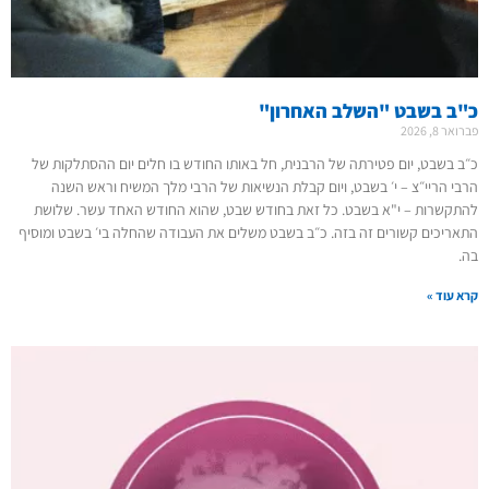
כ"ב בשבט "השלב האחרון"
פברואר 8, 2026
כ״ב בשבט, יום פטירתה של הרבנית, חל באותו החודש בו חלים יום ההסתלקות של
הרבי הריי״צ – י׳ בשבט, ויום קבלת הנשיאות של הרבי מלך המשיח וראש השנה
להתקשרות – י"א בשבט. כל זאת בחודש שבט, שהוא החודש האחד עשר. שלושת
התאריכים קשורים זה בזה. כ״ב בשבט משלים את העבודה שהחלה בי׳ בשבט ומוסיף
בה.
קרא עוד »