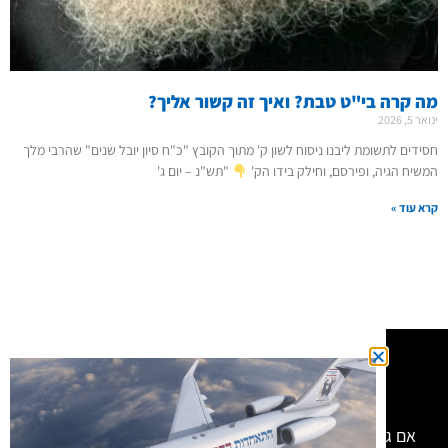
מה קרה בי"ט טבת? ואיך זה קשור אליך?
ינואר 5, 2026
חסידים לתשומת ליבנו ניסוח לשון ק' מתוך הקובץ "כ"ח סיון יובל שנים" שהרבי מלך
המשיח הגיה, ופירסם, וחילק בידו הק'
"תש"נ – יום ג'
קרא עוד »
רוצה להיות מעודכן?
אם גם אתה רוצה לחיות את השליחות העכשווית, לחזק את