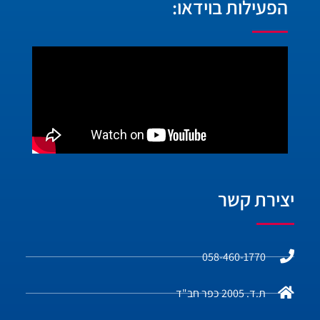
הפעילות בוידאו:
יצירת קשר
058-460-1770
ת.ד. 2005 כפר חב"ד