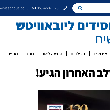
e@hisachdus.co.il
058-460-1770
דים ליובאוויטש
יח
אירועים
פעילויות
הוצאה לאור
חסד
מנויים
ב האחרון הגיע!