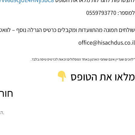
להצטרפות להגרלות מלאו את הטופס
le/Vv6d9cjUE4HNy5bC8
למספר: 0559793770
office@hisachdus.co.il
החיות שהתאחדות
*לזוכים שעדיין אינם שותפי הארגון באחד המסלולים זכאות לכרטיס טיסה בלבד.
מלבה בי ובחברים 
מלאו את הטופס
שרואים במוחש) 
ההתקשרות לרבי ו
החיים החסידיים
ובשליחות
הרב 
ששון