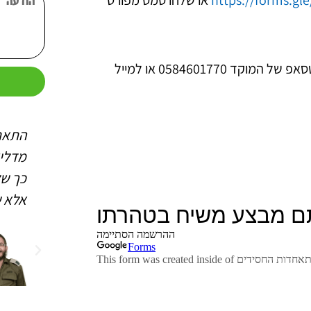
https://forms.g
או שלחו סמס מפורט
שולחים תמונה מהתוועדות ומקבלים כרטיס הגרלה נוסף – לוואטסאפ של המוקד 0584601770 או למייל
ש
 החסידים
התאחדות החסידים מעניקה
התאח
שלי (כפי
לנו את הכח הפורה לפעילות
מדלי
מאירה את
גם בשביל עצמנו וגם להכנת
כך של
את כל
העולם לקבלת פני משיח
אלא ש
 במשפחה
הרב לוי
קירשנזפט
שמואל
משפיע בישיבת חנוך
לנער בצפת