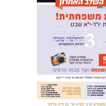
טיסה 
ה