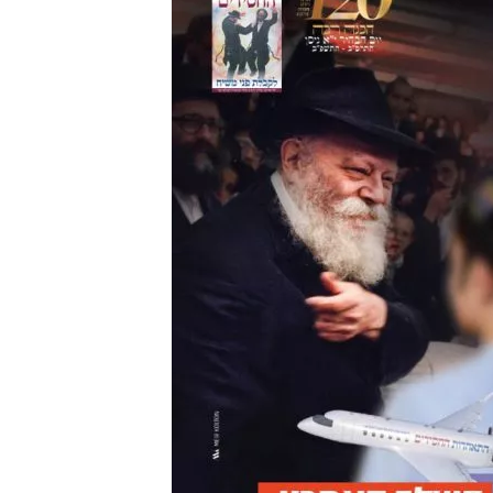
מצט
למשפח
ומשתת