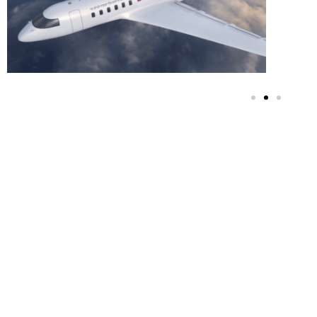
שליח הרבי שליט"א
מה"מ ומנהל בית חב"ד
תלם ואדורה בגזרת הר
חברון