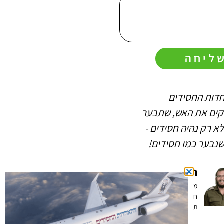
ליחה
דות החסידים
החיות שהתאחדות החסידים
קים את האש, שתבער
מלבה בי ובחברים שלי (כפי
א רק נהיה חסידים -
שרואים במוחש) מאירה את
נבער כמו חסידים!
ההתקשרות לרבי ואת כל
החיים החסידיים במשפחה
הרב יוסי פרבר
ובשליחות
מנהל הסדנאות להכרת
חגי ישראל רב בחטיבת
הרב שמואל
תותחנים
ששון