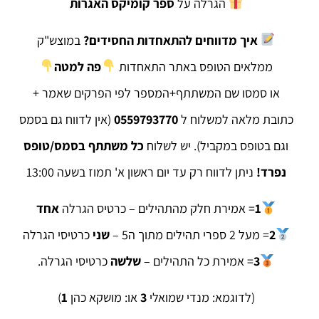
הגרלה על
ספר קומיקס האגרות
איך מדווחים להתאחדות החסידים?
במוצש"ק
ממלאים הטופס באתר התאחדות
פה למטה
או סמסו שם המשתתף+המספר לפי הפרקים שאמר +
כתובת מלאה למשלוח ל
0559793770
(אין לדווח גם בסמס
וגם בטופס במקביל). יש לשלוח
כל משתתף בסמס/טופס
נפרד!
ניתן לדווח רק עד יום ראשון א' תמוז בשעה 13:00
1
= אמירת חלק מהתהילים – כרטיס הגרלה
אחד
2
= מעל 2 ספרי תהילים מתוך ה5 –
שני
כרטיסי הגרלה
3
= אמירת ‏כל התהילים –
שלשה
כרטיסי הגרלה.
(לדוגמא: מנדי שמואלי
3
או: מושקא כהן
1
)