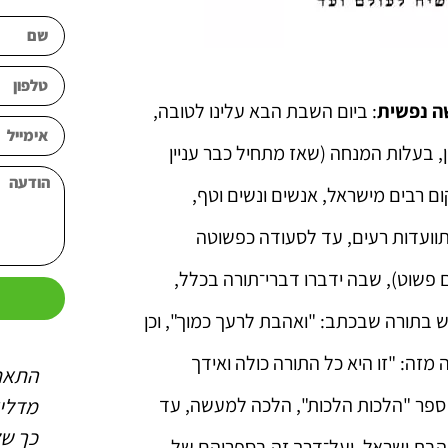
 נפשית
: ביום השבת הבא עלינו לטובה,
 בעלות המנחה (שאז מתחיל כבר עניין
ום רבים מישראל, אנשים ונשים וטף,
 להתוועדות רעים, עד לסעודה כפשוטה
ם פשוט), שבה ידברו דברי־תורה בכלל,
ש
ש בתורה שבכתב: "ואהבת לרעך כמוך", וכן
מזה: "זו היא כל התורה כולה ואידך
 החסידים
התאחדות החסידים מעניקה
התאח
 ספר "הלכות הלכות", הלכה למעשה, עד
שלי (כפי
לנו את הכח הפורה לפעילות
מדלי
מאירה את
גם בשביל עצמנו וגם להכנת
כך של
אהבת ישראל, ועל־דרך זה בספריהם של