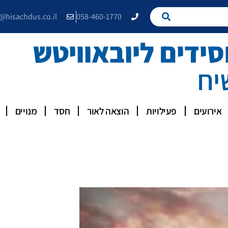
e@hisachdus.co.il
058-460-1770
דים ליובאוויטש
יח
אירועים
פעילויות
הוצאה לאור
חסד
מנויים