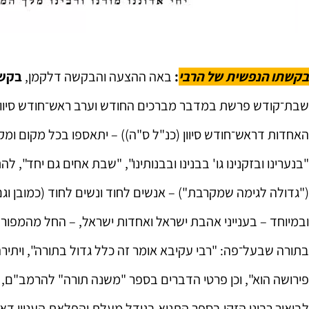
בקשתו הנפשית של הרבי
:
באה ההצעה והבקשה דלקמן,
בקשה
שבת־קודש פרשת במדבר מברכים החודש וערב ראש־חודש סיוון,
האחדות דראש־חודש סיוון (כנ"ל ס"ה)) – יתאספו בכל מקום ומק
"בנערינו ובזקנינו גו' בבנינו ובבנותינו", "שבת אחים גם יחד",
("גדולה לגימה שמקרבת") – אנשים לחוד ונשים לחוד (כמובן וג
ובמיוחד – בענייני אהבת ישראל ואחדות ישראל, – החל מהמפור
בתורה שבעל־פה: "רבי עקיבא אומר זה כלל גדול בתורה", ויתירה 
החיות שהתאחדות
פירושה הוא", וכן פרטי הדברים בספר "משנה תורה" להרמב"ם,
מלבה בי ובחברים 
שרואים במוחש) 
לביאור רבינו הזקן בספר התניא בגודל מעלת והפלאת העניין ד