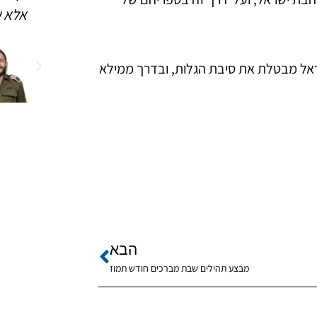
את כל
העולם לקבלת פני משיח
אלא ש
 במשפחה
הרב לוי
אל מבטלת את סיבת הגלות, ובדרך ממילא
קירשנזפט
שמואל
משפיע בישיבת חנוך
לנער בצפת
בי שליט"א
נהל בית חב"ד
ורה בגזרת הר
הבא
מבצע תהילים שבת מברכים חודש תמוז