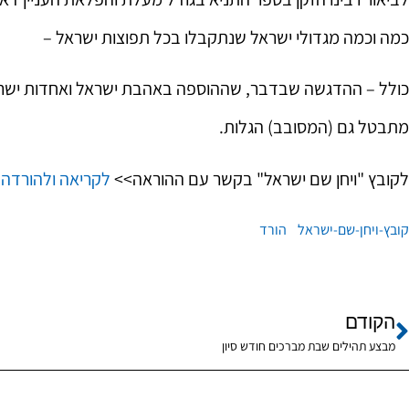
ההתקשרות לרבי ו
כמה וכמה מגדולי ישראל שנתקבלו בכל תפוצות ישראל –
החיים החסידיים
ובשליחות
כולל – ההדגשה שבדבר, שההוספה באהבת ישראל ואחדות ישר
הרב 
מתבטל גם (המסובב) הגלות.
ששון
לקובץ "ויחן שם ישראל" בקשר עם ההוראה>>
לקריאה ולהורדה
שליח הר
מה"מ ומ
תלם ואד
קובץ-ויחן-שם-ישראל
הורד
חברון
הקודם
מבצע תהילים שבת מברכים חודש סיון