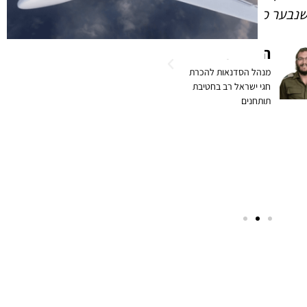
נבער כמו חסידים!
ההתקשרות לרבי ואת כל
החיים החסידיים במשפחה
הרב יוסי פרבר
ובשליחות
מנהל הסדנאות להכרת
חגי ישראל רב בחטיבת
הרב שמואל
תותחנים
ששון
שליח הרבי שליט"א
מה"מ ומנהל בית חב"ד
תלם ואדורה בגזרת הר
חברון