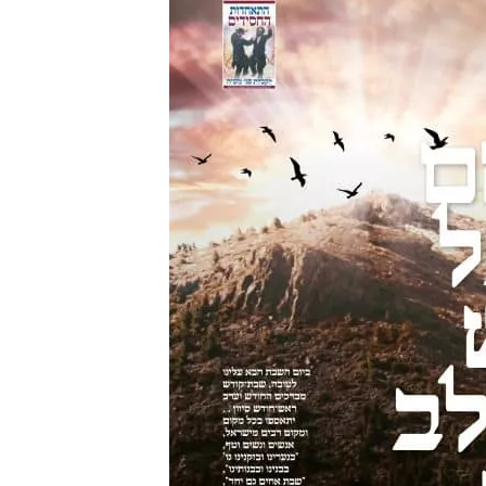
מצט
למשפח
ומשתת
טיסה 
ה