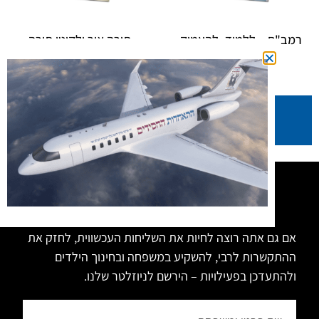
רמב"ם – ללמוד, להעמיק,
תורה אור ולקוטי תורה
להבין
₪
3.00
₪
7.00
₪
3.00
₪
5.00
הוספה
הוספה
לסל
לסל
רוצה להיות מעודכן?
אם גם אתה רוצה לחיות את השליחות העכשווית, לחזק את
ההתקשרות לרבי, להשקיע במשפחה ובחינוך הילדים
ולהתעדכן בפעילויות – הירשם לניוזלטר שלנו.