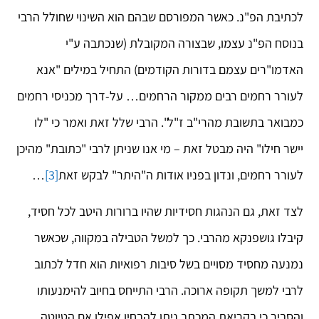
לכתיבת הפ"נ. כאשר המפורסם שבהם הוא השינוי שחולל הרבי
בנוסח הפ"נ עצמו, שבצורה המקובלת (שנכתבה ע"י
האדמו"רים עצמם בדורות הקודמים) התחיל במילים "אנא
לעורר רחמים רבים ממקור הרחמים… על-דרך מכניסי רחמים
כמבואר בתשובת מהרי"ב ז"ל". הרבי שלל זאת ואמר כי "לו
יישר חילו" היה מבטל זאת – מי אנו שניתן לרבי "כתובת" מהיכן
לעורר רחמים, ונדון בפניו אודות ה"היתר" לבקש זאת
[3]
…
לצד זאת, גם הנהגות חסידיות שהיו ברורות היטב לכל חסיד,
קיבלו גושפנקא מהרבי. כך למשל הטבילה במקווה, שכאשר
נמנעה מחסיד מסויים בשל סיבות רפואיות הוא חדל לכתוב
לרבי למשך תקופה ארוכה. הרבי התייחס בחיוב להימנעותו
והסביר כי בקריאת המכתב ניתן להבחין אפילו אם הטיוטה