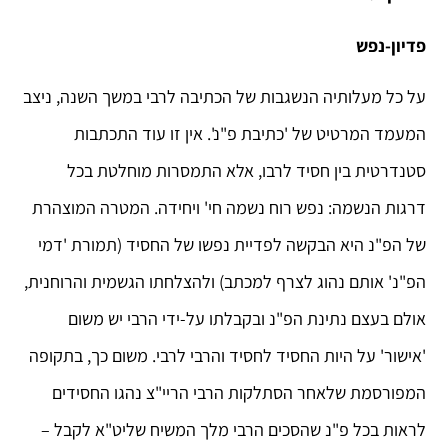
פדיון-נפש
על כל מעלותיה הנשגבות של הכתיבה לרבי במשך השנה, ניצב
המעמד המרטיט של 'כתיבת פ"נ'. אין זו עוד התכתבות
סטנדרטית בין חסיד לרבו, אלא התמסרות מוחלטת בכל
דרגות הנשמה: נפש רוח נשמה חי' ויחידה. המטרה המוצהרת
של הפ"נ היא הבקשה לפדיית נפשו של החסיד (תמורת 'דמי
הפ"נ' אותם נהוג לצרף למכתב) ולהצלחתו הגשמית והרוחנית,
אולם בעצם נתינת הפ"נ ובקבלתו על-ידי הרבי יש משום
'אישור' על היות החסיד לחסיד והרבי לרבי. משום כך, בתקופה
המפורסמת שלאחר הסתלקות הרבי הריי"צ נהגו החסידים
לראות בכל פ"נ שהסכים הרבי מלך המשיח שליט"א לקבל –