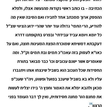
הכתיבה – בו כותב ראשי נקודות מהנעשה אצלו, ולפלא
ההפסק ארוך ממכתב אחד לחבירו ואם הסיבה שאין מה
להודיע, הרי התמי' גדולה עוד יותר שהרי ידוע הציווי שצ"ל
כל יומא ויומא עביד עבידתי' ובפרט בתקופתנו דדרא
דעקבתא דמשיחא שמוכרח הפצת המעינות חוצה, ואם על
כאו"א לעסוק בזה עאכו"כ תמים ובת תמים וק"ל. ומה
שאומרים אשר ישנם עכובים וכו' כבר מבואר בתורת
החסידות שכל העכוב הוא בשביל שינצחו אותו ויתגברו
עליו ולא בא בשביל שיעכב בפועל ופשוט, ויה"ר שעכ"פ
מכאן ולהבא ימלא את האמור וחפץ ה' בידו יצליח לעשות
את מחנם הט' מחנה חסידותית, ואין לך דבר העומד בפני
[2]
הרצון
.