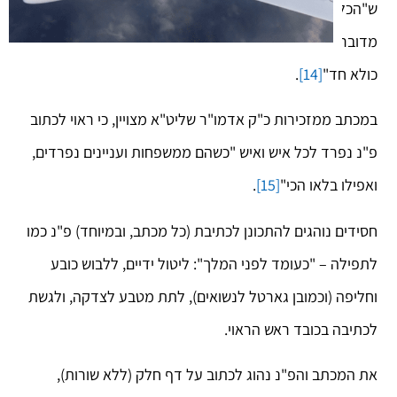
ש"הכל בידי שמים חוץ מיראת שמיים". זאת משום שכאשר
מדובר בחסיד המבקש מרבו, הרי "החסיד, הרבי והקב"ה –
כולא חד"
[14]
.
במכתב ממזכירות כ"ק אדמו"ר שליט"א מצויין, כי ראוי לכתוב
פ"נ נפרד לכל איש ואיש "כשהם ממשפחות ועניינים נפרדים,
ואפילו בלאו הכי"
[15]
.
חסידים נוהגים להתכונן לכתיבת (כל מכתב, ובמיוחד) פ"נ כמו
לתפילה – "כעומד לפני המלך": ליטול ידיים, ללבוש כובע
וחליפה (וכמובן גארטל לנשואים), לתת מטבע לצדקה, ולגשת
לכתיבה בכובד ראש הראוי.
את המכתב והפ"נ נהוג לכתוב על דף חלק (ללא שורות),