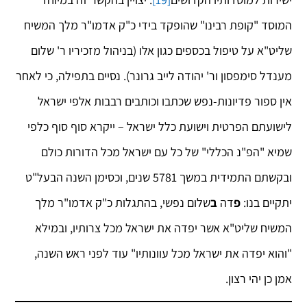
המוסד "קופת רבינו" שהופקד בידי כ"ק אדמו"ר מלך המשיח
שליט"א על טיפול בכספים כגון אלו (בניהול מזכיריו ר' שלום
מענדל סימפסון ור' יהודה לייב גרונר). נסיים בתפילה, כי לאחר
אין ספור פדיונות-נפש שכתבו וכותבים רבבות אלפי ישראל
לישועתם הפרטית וישועת כלל ישראל – ייקרא סוף סוף כלפי
שמיא "הפ"נ הכללי" של כל עם ישראל מכל הדורות כולם
ובקשתם התמידית במשך 5781 שנים, וכסימן השנה הבעל"ט
יתקיים בנו:
פ
דה
ב
שלום נפשי, בהתגלות כ"ק אדמו"ר מלך
המשיח שליט"א אשר יפדה את ישראל מכל צרותיו, ובמילא
"והוא יפדה את ישראל מכל עוונותיו" עוד לפני ראש השנה,
אמן כן יהי רצון.