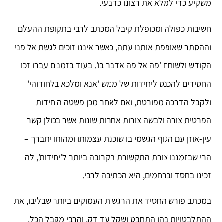
משקיע כדי למלא את רצונו כדבעי.
חשיבות כפולה ומכופלת קיבל המכתב לרבי בתקופת ההעלם
וההסתר שאופפת אותנו עתה, כאשר איננו זוכים לגשת אל פני
הקודש ולשוחח 'פה אל פה אדבר בו'. בעוד בזמנים עברו זכו
החסידים להכנס ליחידות של ממש 'אנא ומלכא בלחודוהי'
ולקבל הדרכה מפורטת, ואם לאחר מכן פשטה היחידות
הפרטית צורה ולבשה צורות אחרות שונות אשר בכולן קשר
עין-אוזן עם הגוף הגשמי בו שוכנת עצמותו ומהותו יתברך –
הרי שבזמננו צורת התקשורת הקרובה ביותר ל'יחידות', לה
זכינו בחסד וברחמים, היא הכתיבה לרבי.
במכתב פורש החסיד את הרגשות העמוקים ביותר שבליבו, את
ההתלבטויות בהן התחבט ושקל עד דק, והרבי מקבל הכל.