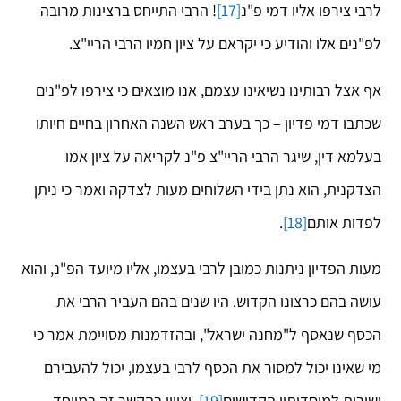
לרבי צירפו אליו דמי פ"נ
[17]
! הרבי התייחס ברצינות מרובה
לפ"נים אלו והודיע כי יקראם על ציון חמיו הרבי הריי"צ.
אף אצל רבותינו נשיאינו עצמם, אנו מוצאים כי צירפו לפ"נים
שכתבו דמי פדיון – כך בערב ראש השנה האחרון בחיים חיותו
בעלמא דין, שיגר הרבי הריי"צ פ"נ לקריאה על ציון אמו
הצדקנית, הוא נתן בידי השלוחים מעות לצדקה ואמר כי ניתן
לפדות אותם
[18]
.
מעות הפדיון ניתנות כמובן לרבי בעצמו, אליו מיועד הפ"נ, והוא
עושה בהם כרצונו הקדוש. היו שנים בהם העביר הרבי את
הכסף שנאסף ל"מחנה ישראל", ובהזדמנות מסויימת אמר כי
מי שאינו יכול למסור את הכסף לרבי בעצמו, יכול להעבירם
ישירות למוסדותיו הקדושים
[19]
. יצויין בהקשר זה במיוחד