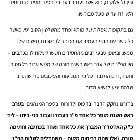
ובין ה' אלוקינו, הוא אשר יעתיר בעד כל חסיד וחסיד כבנו יחידו
ולא יזוז עד שיפעל מבוקשו.
גם בתקופות אפלות של מורא ופחד מהשלטון הסובייטי, כאשר
כל קשר עם הרבי העמיד את הכותב לו בסכנת נפשות של
ממש, ובאופן טבעי רבים מהחסידים חששו לשלוח לו מכתבים –
היו הפ"נים של ערב ראש השנה חובה של ממש עבור כל חסיד
וחסיד, והם התגברו על כל המניעות והעיכובים כדי שהפ"נ
שלהם יגיע לנשיא הדור.
בדורנו נחקק הדבר 'בדפוס ולדורות' בספר המנהגים:
בערב
ראש השנה מוסר כל אחד פ"נ בעבורו ועבור בני-ביתו – ליד
כ"ק האדמו"ר המברך את כל אחד ואחד בכתיבה וחתימה
טובה. (אלו שהם בריחוק מקום – משתדלים לשלוח הפ"נ