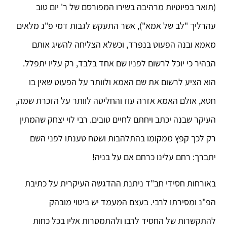
(תואר בפיוטיות מרהיבה בשירו המפורסם של ר' יום טוב
עהרליך "לב של אמא"), אשר התעקש לגבות דמי פ"נ מלאים
מאמא ובנה הפעוט בנפרד, וכשלא הצליחה להשיג אותם
הבהיר כי יוכל לרשום לפניו שם אחד בלבד, רק עליו יתפלל.
הוא הציע לרשום את שם האמא ולוותר על הפעוט שאין בו
חטא, אולם האמא אזרה עוז והחליטה לוותר על הזכרת שמה,
העיקר שבנה יכתב ויחתם לחיים טובים. רבי לוי יצחק שהמתין
רק לכך קפץ ממקומו בהתלהבות ושטח טענתו לפני השם
יתברך: רחם עלינו כרחם אם על בניה!
באורחות חסידי חב"ד ניתנת ההדגשה העיקרית על כתיבת
הפ"נ ומסירתו לרבי. בעצם המעמד יש ביטוי מובהק
להתקשרות של החסיד לרבו ולהתמסרות אליו בכל כחות