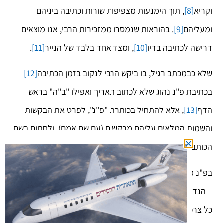
וקריא
[8]
, תוך הימנעות מצפיפות שורות וכתיבה ביניהם
ומעליהם
[9]
. בהוראות שנמסרו ממזכירות הרבי, אנו מוצאים
דרישה לכתיבה בדיו
[10]
, ומצד אחד בלבד של הנייר
[11]
.
שלא כבמכתב רגיל, בו ביקש הרבי לנקוב בזמן הכתיבה
[12]
–
בכתיבת פ"נ נהוג שלא לכתוב תאריך ואפילו "ב"ה" בראש
הדף
[13]
, אלא להתחיל בכותרת "פ"נ", לפרט את הבקשות
והשמות המלאים עליהם מבקשים (עם שם אמם), ולחתום בשם
הכותב ושם אמו.
בפ"נ מבקש כל חסיד את כל אשר על ליבו, הן בקשות גשמיות
– הנדרשות במיוחד בערב ראש השנה, כאשר האדם נידון על
כל צרכיו במשך השנה כולה, והן בקשות רוחניות – למרות