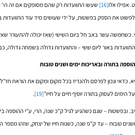
ט. אפילו אלו
[16]
שעשו התוועדות רק שהם מסופקים אם זה הי' כד
לפשוט את הספק בפשטות, על ידי שעושים מיד עוד התוועדות בא
י. כשחמשה עשר באב חל ביום השישי (שאז יכולה להתעורר שאלה
התוועדות באור ליום ששי – והתוועדות גדולה בשמחה גדולה, כב
הוספה בתורה ובאריכות ימים ושנים טובות
יא. כדאי ונכון לפרסם ולהכריז בכל מקום ומקום את הוראת חז
על הימים לעסוק בתורה יוסיף חיים על חייו"
[19]
.
יב. ובפשטות – שגם כשהגיע לגיל ק"כ שנה, הרי, ע"י ההוספה בל
ושנים טובות – עד ק"פ שנה, כשנות חייו של יצחק, שזהו מספר הש