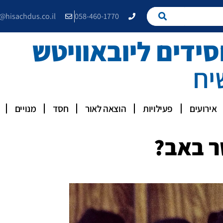
e@hisachdus.co.il
058-460-1770
דים ליובאוויטש
יח
אירועים
פעילויות
הוצאה לאור
חסד
מנויים
ר באב?