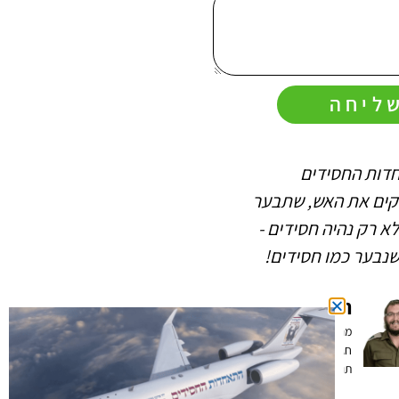
ליחה
דות החסידים
החיות שהתאחדות החסידים
קים את האש, שתבער
מלבה בי ובחברים שלי (כפי
א רק נהיה חסידים -
שרואים במוחש) מאירה את
נבער כמו חסידים!
ההתקשרות לרבי ואת כל
החיים החסידיים במשפחה
הרב יוסי פרבר
ובשליחות
מנהל הסדנאות להכרת
חגי ישראל רב בחטיבת
הרב שמואל
תותחנים
ששון