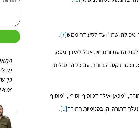
י אכילה ושתי' ועד לסעודה ממש
[7]
.
ש
לבול הדעת והמוחין, אבל לאידך גיסא,
 החסידים
התאחדות החסידים מעניקה
התאח
 בכמות קטנה ביותר, עם כל ההגבלות
שלי (כפי
לנו את הכח הפורה לפעילות
מדלי
מאירה את
גם בשביל עצמנו וגם להכנת
כך של
את כל
העולם לקבלת פני משיח
אלא ש
רה, "מכאן ואילך דמוסיף יוסיף", "מוסיף
 במשפחה
הרב לוי
בנגלה דתורה והן בפנימיות התורה
[9]
.
קירשנזפט
שמואל
משפיע בישיבת חנוך
לנער בצפת