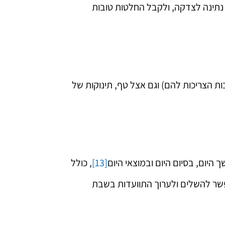
תת נתינה לצדקה, ולקבל החלטות טובות
בי שליט"א
נהל בית חב"ד
ורה בגזרת הר
 הצריכות להם) וגם אצל טף, תינוקות של
היום, בסיום היום ובמוצאי היום
[13]
, כולל
אפשר להשלים ולערוך התוועדות בשבת