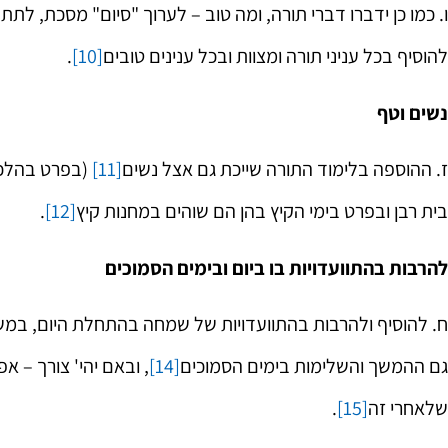
‏ו. כמו כן ידברו דברי תורה, ומה טוב – לערוך "סיום" מסכת, ל
שליח הר
מה"מ ומ
להוסיף בכל עניני תורה ומצוות ובכל ענינים טובים
[10]
.
תלם ואד
חברון
נשים וטף
‏ז. ההוספה בלימוד התורה שייכת גם אצל נשים
[11]
(בפרט בהלכות
בית רבן ובפרט בימי הקיץ בהן הם שוהים במחנות קיץ
[12]
.
להרבות בהתוועדויות בו ביום ובימים הסמוכים
‏ח. להוסיף ולהרבות בהתוועדויות של שמחה בהתחלת היום, במשך 
גם ההמשך והשלימות בימים הסמוכים
[14]
, ובאם יהי' צורך – 
שלאחרי זה
[15]
.