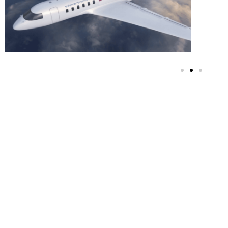
שליח הרבי שליט"א
מה"מ ומנהל בית חב"ד
תלם ואדורה בגזרת הר
חברון