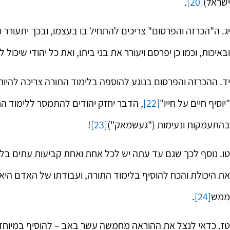
ישראל)
[20]
.
יג. ה"הכרזה והפרסום" צריכים להתחיל בו בעצמו, ובכך יתעורר
ובאיכות, וכמו כן יפרסם ויעורר את בני ביתו, ואת כל יהודי שיכול 
יד. ההכרזה והפרסום בנוגע להוספה בלימוד התורה צריכה להיות
"יוסיף חיים על חייו"
[22]
, הדבר יחזק יהודים להתמסר ללימוד ה
בהתעמקות ונעימות ("געשמאק")
[23]
!
טו. נוסף לכך שגם עד עתה יש לכל אחת ואחת קביעות עתים בלימ
את היכולת והכח להוסיף בלימוד התורה, ועבודתו של האדם היא
ממש
[24]
.
טז. כדאי לנצל את ההוראה מחמשה עשר באב – להוסיף במיוחד בש