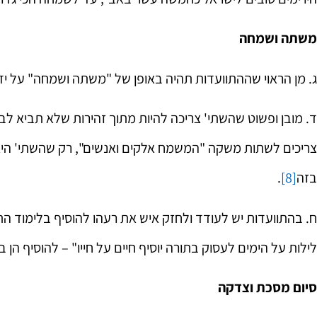
משתה ושמחה
‏ג. מן הראוי שההתוועדות תהיה באופן של "משתה ושמחה" על יד
‏ד. מובן ופשוט שהשתי' צריכה להיות מתוך זהירות שלא תביא לב
החיות שהתאחדות
צריכים לשתות משקה "המשמח אלקים ואנשים", רק שהשתי' היא
מלבה בי ובחברים 
בזה
[8]
.
שרואים במוחש) 
ההתקשרות לרבי ו
‏ח. בהתוועדות יש לעודד ולחזק איש את רעהו להוסיף בלימוד התו
החיים החסידיים
ובשליחות
לילות על הימים לעסוק בתורה יוסיף חיים על חייו" – להוסיף הן 
הרב 
סיום מסכת וצדקה
ששון