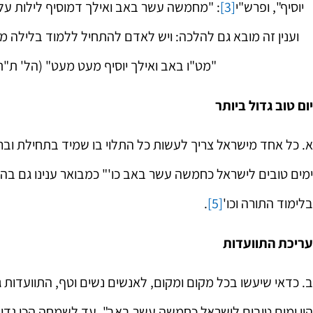
יוסיף", ופרש"י
[3]
: "מחמשה עשר באב ואילך דמוסיף לילות על ה
וענין זה מובא גם להלכה: ויש לאדם להתחיל ללמוד בלילה מט"
"מט"ו באב ואילך יוסיף מעט מעט" (הל' ת"
יום טוב גדול ביותר
א. כל אחד מישראל צריך לעשות כל התלוי בו שמיד בתחילת ובראש
ימים טובים לישראל כחמשה עשר באב כו'" כמבואר ענינו גם בהל
בלימוד התורה וכו'
[5]
.
עריכת התוועדות
‏ב. כדאי שיעשו בכל מקום ומקום, לאנשים נשים וטף, התוועדו
היו ימים טובים לישראל כחמשה עשר באב", עד לשמחה הכי גדול