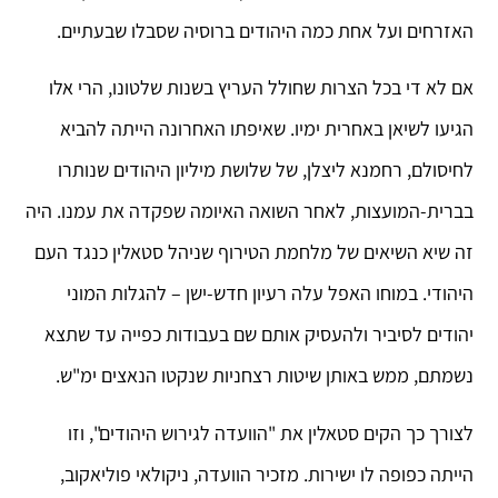
האזרחים ועל אחת כמה היהודים ברוסיה שסבלו שבעתיים.
אם לא די בכל הצרות שחולל העריץ בשנות שלטונו, הרי אלו
הגיעו לשיאן באחרית ימיו. שאיפתו האחרונה הייתה להביא
לחיסולם, רחמנא ליצלן, של שלושת מיליון היהודים שנותרו
בברית-המועצות, לאחר השואה האיומה שפקדה את עמנו. היה
זה שיא השיאים של מלחמת הטירוף שניהל סטאלין כנגד העם
היהודי. במוחו האפל עלה רעיון חדש-ישן – להגלות המוני
יהודים לסיביר ולהעסיק אותם שם בעבודות כפייה עד שתצא
נשמתם, ממש באותן שיטות רצחניות שנקטו הנאצים ימ"ש.
לצורך כך הקים סטאלין את "הוועדה לגירוש היהודים", וזו
הייתה כפופה לו ישירות. מזכיר הוועדה, ניקולאי פוליאקוב,