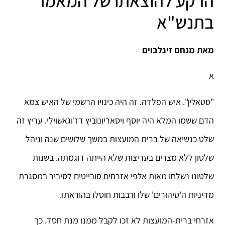
הרקע להוצאתו של המאמר
בתנש"א
מאת מנחם זיגלבוים
א
"סטאלין". איש הפלדה. זה היה כינויו הרשמי של האיש צמא
הדם ששמו המלא היה יוסף ויסאריונוביץ דז'וגאשוילי. עריץ זה
שלט כנשיאה של ברית המועצות במשך שלושים שנה וניהל
שלטון ללא מצרים בעריצות שלא הייתה דוגמתה. בשנות
שלטונו נשלחו מאות אלפי אזרחים סובייטים לסיביר במסגרת
מדיניות ה'טיהורים' שלו ורבבות חוסלו בהוראתו.
אזרחי ברית-המועצות לא זכו לקבל ממנו מנת חסד. כך