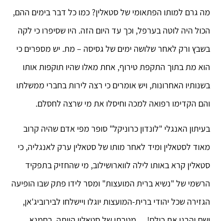
מה גרם למותו הפתאומי של סטאלין? כמו כל דבר בימים ההם,
הכול היה לוטה בערפל, וכך עד היום הזה. היו שסיפרו כי לקה
בשבץ ורק לאחר שלושה ימים של גסיסה – מת. יש מספרים כי
הוא מת בתוך התקפת טירוף, אחת מאלו שהיו תוקפות אותו
בשנותיו האחרונות, ויש אומרים כי רצה לירות בחברי ממשלתו
והם הקדימו רפואה למכה וחיסלו את מי שרצה לחסלם.
בעיתון האנגלי "לונדון כרוניקל" סופר מפי אדם שהיה קרוב
מאוד לסטאלין ומיד לאחר מותו של סטאלין ערק לאנגליה, כי
סטאלין קרא באותו לילה לווארושילוב, מי שהחזיק בתפקיד
הרשמי של "נשיא ברית המועצות" ומסר לידו פתק שבו הופיעה
הגזירה שכל יהודי ברית-המועצות יוגלו ויישלחו לבירוביג'אן,
ושם יהרגו את כולם!… מטרתו של סטאלין הייתה, רחמנא