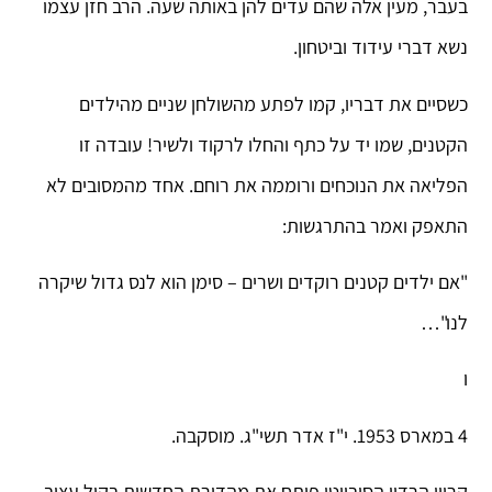
בעבר, מעין אלה שהם עדים להן באותה שעה. הרב חזן עצמו
נשא דברי עידוד וביטחון.
כשסיים את דבריו, קמו לפתע מהשולחן שניים מהילדים
הקטנים, שמו יד על כתף והחלו לרקוד ולשיר! עובדה זו
הפליאה את הנוכחים ורוממה את רוחם. אחד מהמסובים לא
התאפק ואמר בהתרגשות:
"אם ילדים קטנים רוקדים ושרים – סימן הוא לנס גדול שיקרה
לנו"…
ו
4 במארס 1953. י"ז אדר תשי"ג. מוסקבה.
קריין הרדיו הסובייטי פותח את מהדורת החדשות בקול עצוב