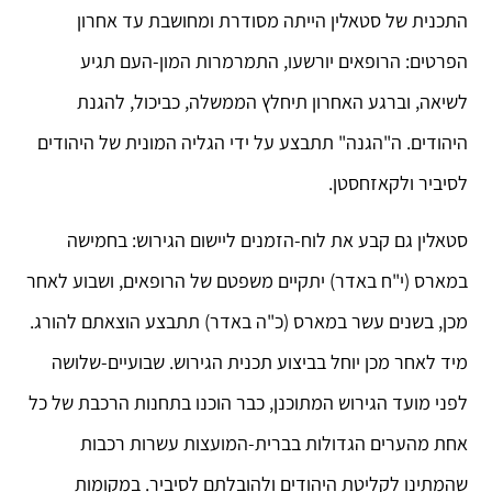
התכנית של סטאלין הייתה מסודרת ומחושבת עד אחרון
הפרטים: הרופאים יורשעו, התמרמרות המון-העם תגיע
לשיאה, וברגע האחרון תיחלץ הממשלה, כביכול, להגנת
היהודים. ה"הגנה" תתבצע על ידי הגליה המונית של היהודים
לסיביר ולקאזחסטן.
סטאלין גם קבע את לוח-הזמנים ליישום הגירוש: בחמישה
במארס (י"ח באדר) יתקיים משפטם של הרופאים, ושבוע לאחר
מכן, בשנים עשר במארס (כ"ה באדר) תתבצע הוצאתם להורג.
מיד לאחר מכן יוחל בביצוע תכנית הגירוש. שבועיים-שלושה
לפני מועד הגירוש המתוכנן, כבר הוכנו בתחנות הרכבת של כל
אחת מהערים הגדולות בברית-המועצות עשרות רכבות
שהמתינו לקליטת היהודים ולהובלתם לסיביר. במקומות