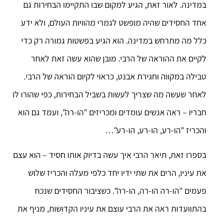
במדינה. לאור זאת, הגיע למקום שבו התקיימו הבחירות גם
אחד החסידים שהיה מופשט לגמרי מהוויות העולם, ולא ידע
כלל מה מתרחש במדינה. הוא הגיע בפשטות גמורה רק כדי
לקיים את ההוראה של הרבי. מובן שהוא עשה זאת לאחר
טבילה במקווה וחגירת אבנט, כראוי לקיום הוראה של הרבי.
לאחר שעשה מה שצריך לעשות בשביל הבחירות, כפי שהורו לו
חבריו – ראה אנשים עומדים ומכריזים "הו-רה", ועמד גם הוא
והכריז "הו-רע, הו-רע, הו-רע"…
בספרו זאת, תיאר הרבי איך עשה בדיוק אותו חסיד – הוא עצם
את עיניו, הרים את שתי ידיו יחד כלפי מעלה והכריז שלוש
פעמים "הו-רה הו-רה, הו-רה". כשציבור החסידים שנכח
בהתוועדות ראה את הרבי עוצם את עיניו הקדושות, מניף את