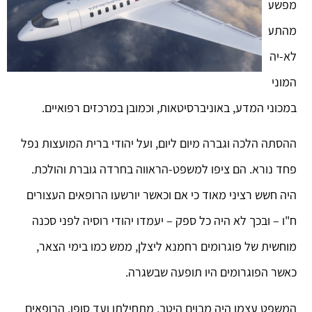
מפשע ויש כאן פשוט עלילה שפלה. אולם רוב העם הושפע
מהתעמולה המסיבית והאמין לגרסה הרשמית. חולים
לא-יהודים החלו לחשוש מלהיבדק אצל רופא יהודי. בד בבד,
המוני יהודים איבדו את משרותיהם. הפיטורים התרחשו במיוחד
במכוני המדע, באוניברסיטאות, וכמובן במרכזים רפואיים.
ההסתה הלכה וגברה מיום ליום, ועל יהודי ברית המועצות נפל
פחד נורא. הם ציפו למשפט-הראווה בחרדה גוברת והולכת.
היה חשש רציני מאוד כי אם וכאשר יורשעו הרופאים העצורים
ח"ו – ובכך לא היה כל ספק – יעמדו יהודי רוסיה לפני סכנה
מוחשית של פוגרומים רחמנא ליצלן, ממש כמו בימי הצאר,
כאשר הפוגרומים היו תופעה שבשגרה.
המשפט עצמו היה מבוים היטב, מתחילתו ועד סופו. הרופאים