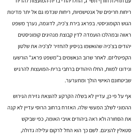
עם תחילת חורף תשי"ג, החלו יהודי ברית-המועצות להריח
ריחות חריפים של אנטישמיות, ריחות שנדפו גם אל יתר מדינות
הגוש הקומוניסטי. בפראג בירת צ'כיה, לדוגמה, נערך משפט
ראווה ובמהלכו הועמדה לדין קבוצת מנהיגים קומוניסטים
יהודים בצ'כיה שהואשמו בניסיון להחזיר לצ'כיה את שלטון
הקפיטליזם. לאחר שרוב הנאשמים ב"משפט פראג" הורשעו
ונידונו למוות, החלו היהודים ברחבי ברית-המועצות להרגיש
שביטחונם האישי הולך ומתערער.
אף על פי כן, עדיין לא בשלה הקרקע להוצאת גזירת הגירוש
ההמוני לשלב המעשי שלה. האזרח ברחוב הרוסי עדיין לא קנה
את הסחורה ולא ראה ביהודים אויבי האומה, כפי שביקש
סטאלין להציגם. לשם כך הוא החל לרקום עלילה גדולה,