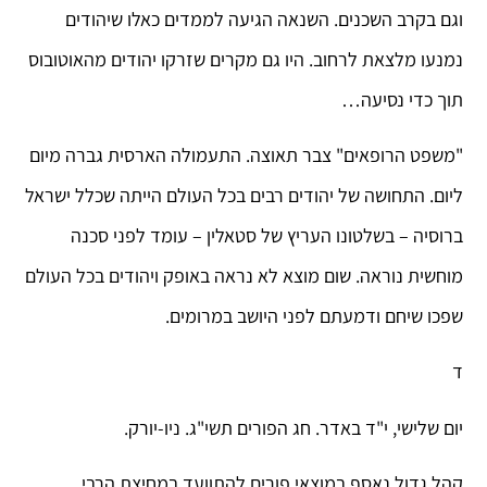
וגם בקרב השכנים. השנאה הגיעה לממדים כאלו שיהודים
נמנעו מלצאת לרחוב. היו גם מקרים שזרקו יהודים מהאוטובוס
תוך כדי נסיעה…
"משפט הרופאים" צבר תאוצה. התעמולה הארסית גברה מיום
ליום. התחושה של יהודים רבים בכל העולם הייתה שכלל ישראל
ברוסיה – בשלטונו העריץ של סטאלין – עומד לפני סכנה
מוחשית נוראה. שום מוצא לא נראה באופק ויהודים בכל העולם
שפכו שיחם ודמעתם לפני היושב במרומים.
ד
יום שלישי, י"ד באדר. חג הפורים תשי"ג. ניו-יורק.
קהל גדול נאסף במוצאי פורים להתוועד במחיצת הרבי.