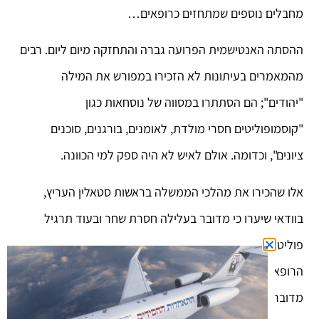
מחבלים נוספים שמתחזים כרופאים…
ההסתה האנטישמית הפרועה גברה והתחזקה מיום ליום. רבים
מהמאמרים בעיתונות לא הזכירו במפורש את המילה
"יהודים"; הם הסתתרו במסווה של נוסחאות כגון
"קוסמופוליטים חסרי מולדת, לאומנים, בורגנים, סוכנים
ציונים", וכדומה. אולם לאיש לא היה ספק למי הכוונה.
אלו שהכירו את מהלכי הממשלה בראשות סטאלין העריץ,
בוודאי שיערו כי מדובר בעלילה חסרת שחר ובעוד תרגיל
פוליטי של הצורר. גם רופאים בכירים רבים שהכירו את
הרופאים היהודים העצורים היכרות אישית, ידעו בוודאות כי
מדובר בעלילת-כזבים. הם ידעו היטב שכל העצורים חפים