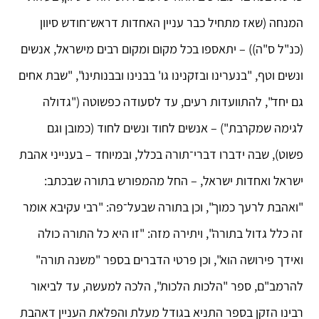
המנחה (שאז מתחיל כבר עניין האחדות דראש־חודש סיוון
(כנ"ל ס"ה)) – יתאספו בכל מקום ומקום רבים מישראל, אנשים
ונשים וטף, "בנערינו ובזקנינו גו' בבנינו ובבנותינו", "שבת אחים
גם יחד", להתוועדות רעים, עד לסעודה כפשוטה ("גדולה
לגימה שמקרבת") – אנשים לחוד ונשים לחוד (כמובן וגם
פשוט), שבה ידברו דברי־תורה בכלל, ובמיוחד – בענייני אהבת
ישראל ואחדות ישראל, – החל מהמפורש בתורה שבכתב:
"ואהבת לרעך כמוך", וכן בתורה שבעל־פה: "רבי עקיבא אומר
זה כלל גדול בתורה", ויתירה מזה: "זו היא כל התורה כולה
ואידך פירושה הוא", וכן פרטי הדברים בספר "משנה תורה"
להרמב"ם, ספר "הלכות הלכות", הלכה למעשה, עד לביאור
רבינו הזקן בספר התניא בגודל מעלת והפלאת העניין דאהבת