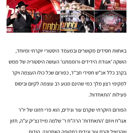
באחוות חסידים מקושרים ובמעמד היסטורי יוקרתי ומיוחד,
הושקה 'אגודת הידידים-ורוממתנו' העושה היסטוריה של ממש
בקרב כלל אנ"ש חסידי חב"ד, כפורום שכל כולו העצמה ויקר
למקימי רצון מלך כמי שהינם מנוע רב עוצמה לקיום וביסוס
פעילות 'התאחדות'.
הפורום היוקרתי שקרם עור וגידים, הוא פרי חזונו של יו"ר
אגו"ח ויוזם 'התאחדות' הרה"ח ר' שלמה מיידנצ'יק ע"ה, חזון
שהבשיל וקרם עור וגידים בתקופה האחרונה, הודות